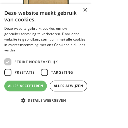
×
Deze website maakt gebruik
van cookies.
Naturel shopper Medium
Deze website gebruikt cookies om uw
gebruikerservaring te verbeteren. Door onze
Prijs
€ 19,95
website te gebruiken, stemt u in met alle cookies
incl.Btw
in overeenstemming met ons Cookiebeleid.
Lees
Nieuw
verder
STRIKT NOODZAKELIJK
PRESTATIE
TARGETING
ALLES ACCEPTEREN
ALLES AFWIJZEN
DETAILS WEERGEVEN
Email
Facebook
Instagram
WhatsApp
Strikt noodzakelijk
Prestatie
Targeting
Soccer fluojas