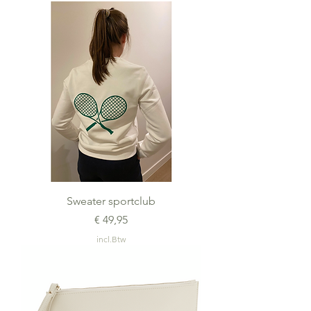
Sweater sportclub
Prijs
€ 49,95
incl.Btw