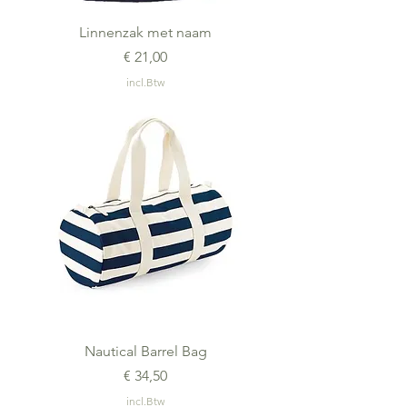
Linnenzak met naam
Prijs
€ 21,00
incl.Btw
Nautical Barrel Bag
Prijs
€ 34,50
incl.Btw