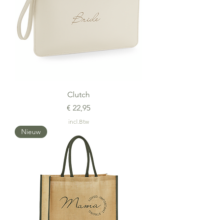
Clutch
Prijs
€ 22,95
incl.Btw
Nieuw