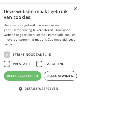
×
Deze website maakt gebruik
van cookies.
Lèmonie et Maman
Deze website gebruikt cookies om uw
gebruikerservaring te verbeteren. Door onze
website te gebruiken, stemt u in met alle cookies
Shop
in overeenstemming met ons Cookiebeleid.
Lees
Wie zijn we?
verder
Blog
Contactgegevens
STRIKT NOODZAKELIJK
Retouraanvraag
PRESTATIE
TARGETING
Disclaimer
ALLES ACCEPTEREN
ALLES AFWIJZEN
FAQ
Verzending & Retourneren
DETAILS WEERGEVEN
Algemene voorwaarden
Email
Facebook
Instagram
WhatsApp
Cookiebeleid
Privacybeleid
Strikt noodzakelijk
Prestatie
Targeting
Betaalmogelijkheden