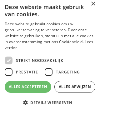
×
Deze website maakt gebruik
van cookies.
Deze website gebruikt cookies om uw
gebruikerservaring te verbeteren. Door onze
website te gebruiken, stemt u in met alle cookies
in overeenstemming met ons Cookiebeleid.
Lees
verder
STRIKT NOODZAKELIJK
PRESTATIE
TARGETING
ALLES ACCEPTEREN
ALLES AFWIJZEN
DETAILS WEERGEVEN
Email
Facebook
Instagram
WhatsApp
Strikt noodzakelijk
Prestatie
Targeting
Strikt noodzakelijke cookies maken de