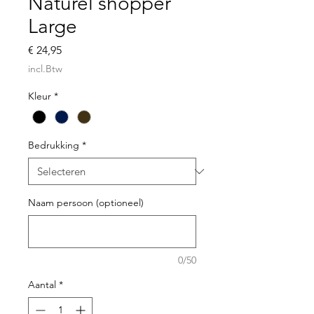
Naturel shopper
Large
Prijs
€ 24,95
incl.Btw
Kleur
*
Bedrukking
*
Naam persoon (optioneel)
0/50
Aantal
*