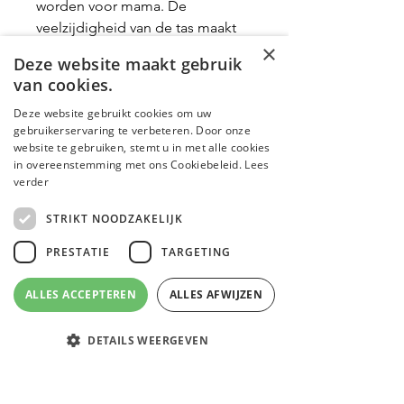
worden voor mama. De
veelzijdigheid van de tas maakt
×
het een praktisch en toch
Deze website maakt gebruik
modieus accessoire voor elke
van cookies.
gelegenheid.
Deze website gebruikt cookies om uw
gebruikerservaring te verbeteren. Door onze
website te gebruiken, stemt u in met alle cookies
Productinformatie
in overeenstemming met ons Cookiebeleid.
Lees
verder
42,5 x 55,5 x 21 cm
Gepersonaliseerd artikel
STRIKT NOODZAKELIJK
46L
Dit artikel kan niet worden
teruggenomen en valt onder
PRESTATIE
TARGETING
Lèmonie et Maman
maatwerk. Zie onze
retourvoorwaarden!
ALLES ACCEPTEREN
ALLES AFWIJZEN
Shop
DETAILS WEERGEVEN
Wie zijn we?
Email
Facebook
Instagram
WhatsApp
Blog
Contactgegevens