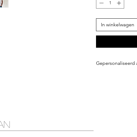
In winkelwagen
Gepersonaliseerd a
Dit artikel kan niet
maatwerk. Zie onze 
an