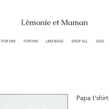
Lèmonie et Maman
FOR HER
FOR HIM
L&M BAGS
SHOP ALL
SALE
Papa t'shirt