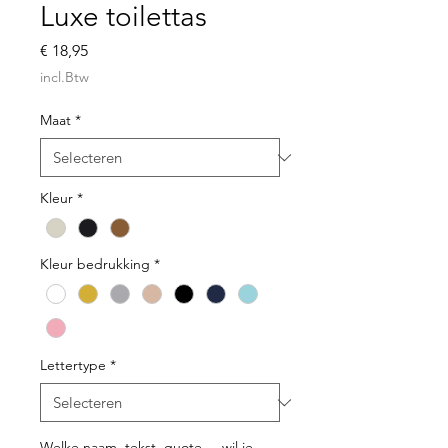
Luxe toilettas
Prijs
€ 18,95
incl.Btw
Maat
*
Kleur
*
Kleur bedrukking
*
Lettertype
*
Welke naam, tekst, quote,... wil je