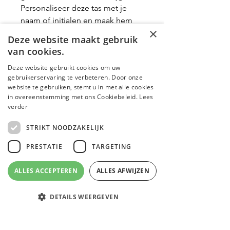
Personaliseer deze tas met je
naam of initialen en maak hem
×
exclusief!
Deze website maakt gebruik
van cookies.
Verkrijgbaar in 2 afmetingen
Deze website gebruikt cookies om uw
gebruikerservaring te verbeteren. Door onze
website te gebruiken, stemt u in met alle cookies
Productinformatie
in overeenstemming met ons Cookiebeleid.
Lees
verder
Afmetingen:
Gepersonaliseerd artikel
STRIKT NOODZAKELIJK
M 18 x 11 x 4,5 cm
Dit artikel kan niet worden
L 25 x 16 x 10,3 cm
PRESTATIE
TARGETING
teruggenomen en valt onder
Lèmonie et Maman
maatwerk. Zie onze
retourvoorwaarden!
ALLES ACCEPTEREN
ALLES AFWIJZEN
Shop
DETAILS WEERGEVEN
Wie zijn we?
Email
Facebook
Instagram
WhatsApp
Blog
Contactgegevens