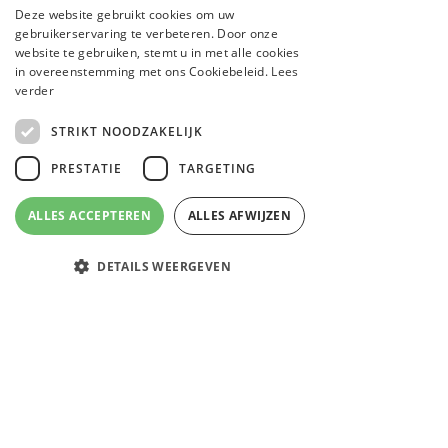
Deze website gebruikt cookies om uw
Shop
gebruikerservaring te verbeteren. Door onze
Wie zijn we?
website te gebruiken, stemt u in met alle cookies
Blog
in overeenstemming met ons Cookiebeleid.
Lees
verder
Contactgegevens
Retouraanvraag
STRIKT NOODZAKELIJK
Disclaimer
PRESTATIE
TARGETING
FAQ
Verzending & Retourneren
ALLES ACCEPTEREN
ALLES AFWIJZEN
Algemene voorwaarden
Cookiebeleid
DETAILS WEERGEVEN
Email
Facebook
Instagram
WhatsApp
Privacybeleid
Betaalmogelijkheden
Strikt noodzakelijk
Prestatie
Targeting
Strikt noodzakelijke cookies maken de
Aanmelden voor onze nieuwsbrief
kernfunctionaliteiten van de website mogelijk,
zoals gebruikersaanmelding en accountbeheer. De
website kan niet goed worden gebruikt zonder de
strikt noodzakelijke cookies.