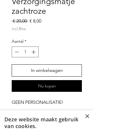
Verzorgingsmatje
zachtroze
Normale
Verkoopprijs
 € 20,00 
€ 8,00
prijs
incl.Btw
Aantal
*
In winkelwagen
Nu kopen
GEEN PERSONALISATIE!
×
Deze website maakt gebruik
Lèmonie et Maman
van cookies.