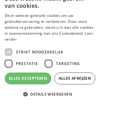
van cookies.
Deze website gebruikt cookies om uw
gebruikerservaring te verbeteren. Door onze
website te gebruiken, stemt u in met alle cookies
in overeenstemming met ons Cookiebeleid.
Lees
verder
STRIKT NOODZAKELIJK
PRESTATIE
TARGETING
ALLES ACCEPTEREN
ALLES AFWIJZEN
DETAILS WEERGEVEN
Email
Facebook
Instagram
WhatsApp
Strikt noodzakelijk
Prestatie
Targeting
Strikt noodzakelijke cookies maken de
kernfunctionaliteiten van de website mogelijk,
zoals gebruikersaanmelding en accountbeheer. De